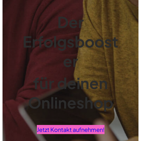
Der
Erfolgsboost
er
für deinen
Onlineshop
Jetzt Kontakt aufnehmen!