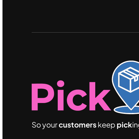
So your
customers
keep
pick
i