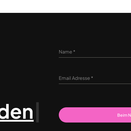
Name
*
Email Adresse
*
den
|
Beim N