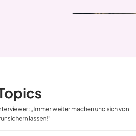
Topics
nterviewer: „Immer weiter machen und sich von
unsichern lassen!“