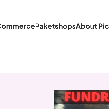
Commerce
Paketshops
About Pi